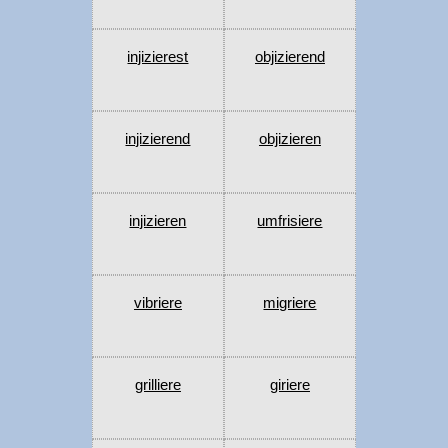
injizierest
objizierend
injizierend
objizieren
injizieren
umfrisiere
vibriere
migriere
grilliere
giriere