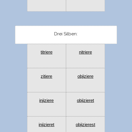
Drei Silben:
titriere
nitriere
zitiere
objiziere
injiziere
objizieret
injizieret
objizierest