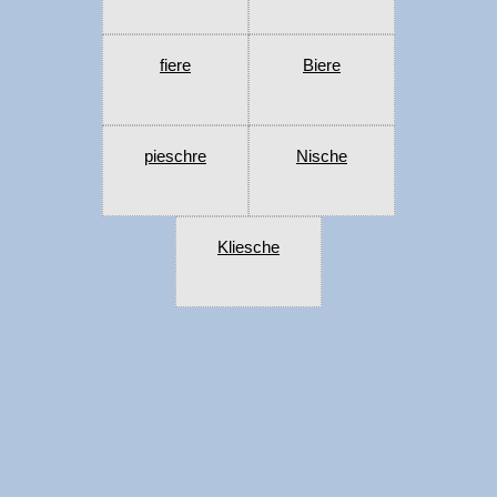
fiere
Biere
pieschre
Nische
Kliesche