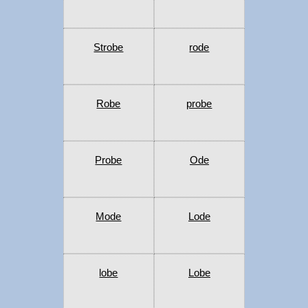
Strobe
rode
Robe
probe
Probe
Ode
Mode
Lode
lobe
Lobe