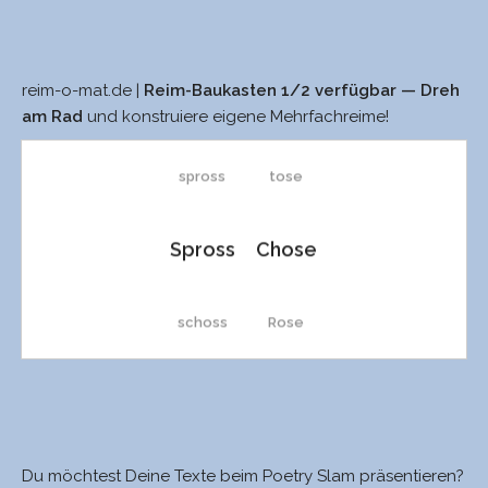
reim-o-mat.de |
Reim-Baukasten 1/2 verfügbar — Dreh
Tross
mosre
am Rad
und konstruiere eigene Mehrfachreime!
spross
tose
Spross
Chose
schoss
Rose
Schoss
pose
schloss
Pose
Du möchtest Deine Texte beim Poetry Slam präsentieren?