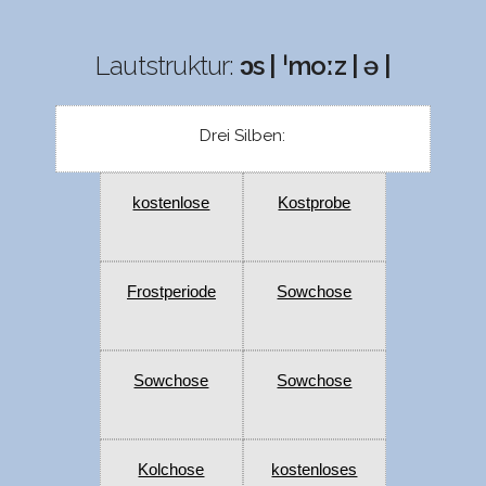
Lautstruktur:
ɔs | ˈmoːz | ə |
Drei Silben:
kostenlose
Kostprobe
Frostperiode
Sowchose
Sowchose
Sowchose
Kolchose
kostenloses