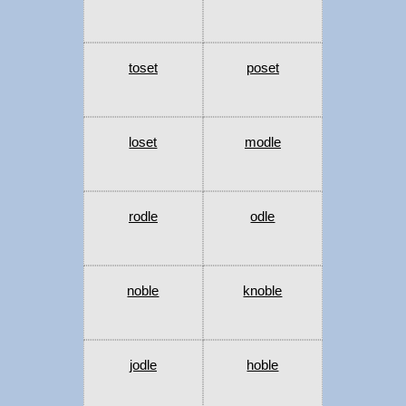
toset
poset
loset
modle
rodle
odle
noble
knoble
jodle
hoble