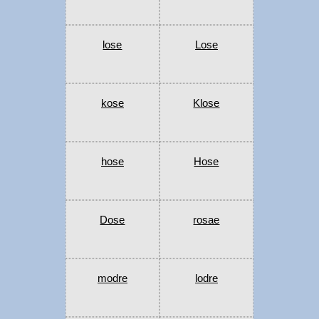
lose
Lose
kose
Klose
hose
Hose
Dose
rosae
modre
lodre