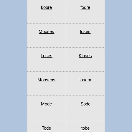
kobre
fodre
Mooses
loses
Loses
Kloses
Moosens
losem
Mode
Sode
Tode
tobe