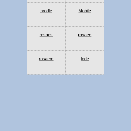
brodle
Mobile
rosaes
rosaen
rosaem
Iode