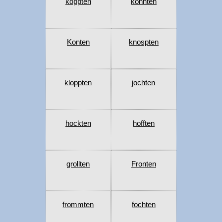
koppten
konnten
Konten
knospten
kloppten
jochten
hockten
hofften
grollten
Fronten
frommten
fochten