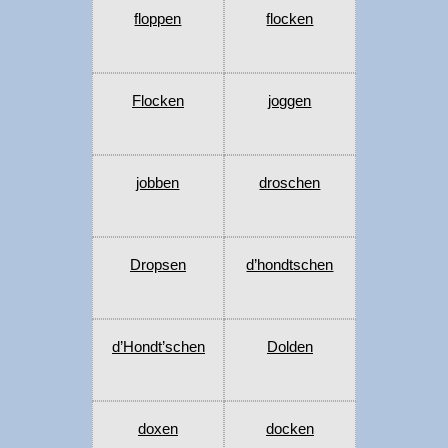
floppen
flocken
Flocken
joggen
jobben
droschen
Dropsen
d’hondtschen
d’Hondt’schen
Dolden
doxen
docken