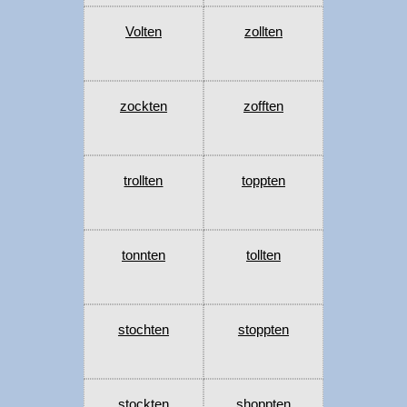
Volten
zollten
zockten
zofften
trollten
toppten
tonnten
tollten
stochten
stoppten
stockten
shoppten