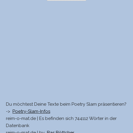
Du möchtest Deine Texte beim Poetry Slam präsentieren?
->
Poetry-Slam-Infos
reim-o-mat.de | Es befinden sich 744112 Wörter in der
Datenbank
reim-o-mat.de | by
Bas Böttcher