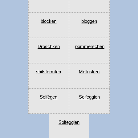
blocken
bloggen
Droschken
pommerschen
shitstormten
Mollusken
Solfègen
Solfeggien
Solfeggien