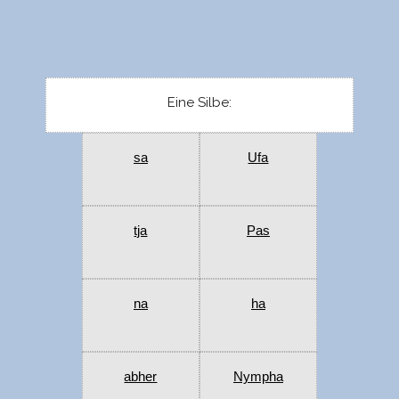
Eine Silbe:
sa
Ufa
tja
Pas
na
ha
abher
Nympha