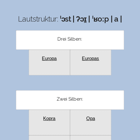
Lautstruktur:
ˈɔst | ʔɔɪ̯ | ˈʁoːp | a |
Drei Silben:
Europa
Europas
Zwei Silben:
Kopra
Opa