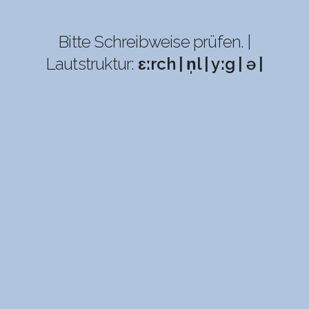
Bitte Schreibweise prüfen. |
Lautstruktur:
ɛːrch | n̩l | yːg | ə |