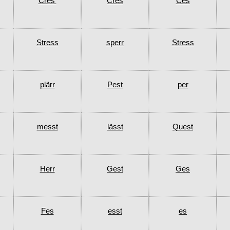
Cres’
Cres
Ces
Stress
sperr
Stress
plärr
Pest
per
messt
lässt
Quest
Herr
Gest
Ges
Fes
esst
es