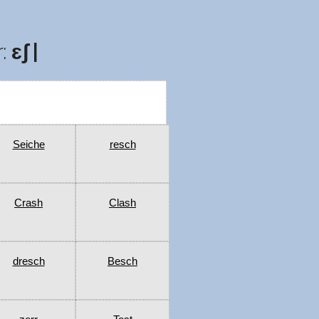
r:
ɛʃ |
Seiche
resch
Crash
Clash
dresch
Besch