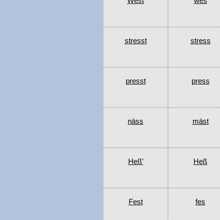
West
wes
stresst
stress
presst
press
näss
mäst
Heß’
Heß
Fest
fes