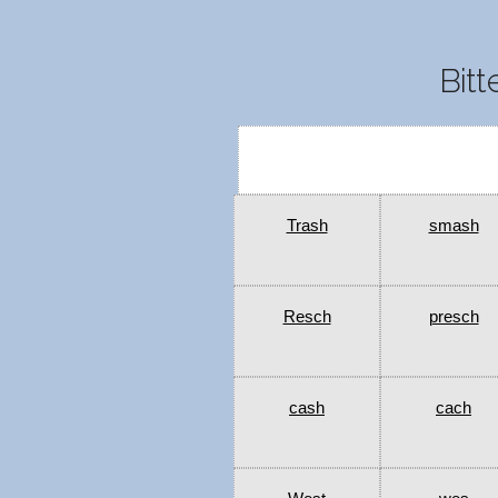
Bitt
Trash
smash
Resch
presch
cash
cach