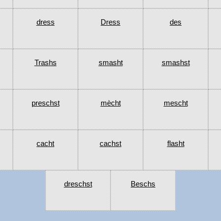
dress
Dress
des
Trashs
smasht
smashst
preschst
mècht
mescht
cacht
cachst
flasht
dreschst
Beschs