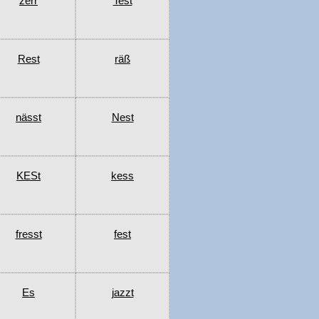
zerr
Test
Rest
räß
nässt
Nest
KESt
kess
fresst
fest
Es
jazzt