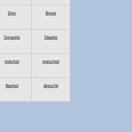
Des
Brest
Smashs
Slashs
mèchst
meschst
flashst
drescht