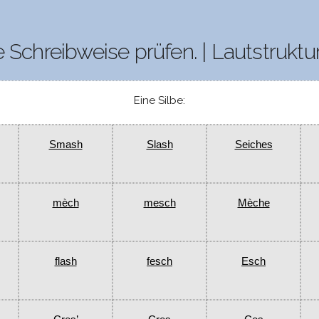
e Schreibweise prüfen. | Lautstruktu
Eine Silbe:
Smash
Slash
Seiches
mèch
mesch
Mèche
flash
fesch
Esch