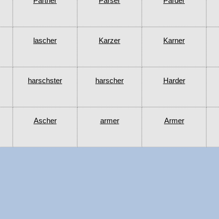
Parther
Parser
Parder
lascher
Karzer
Karner
harschster
harscher
Harder
Ascher
armer
Armer