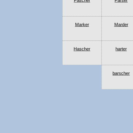
Pascher
Parser
Marker
Marder
Hascher
harter
barscher