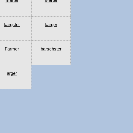
marter
Marter
kargster
karger
Farmer
barschster
arger