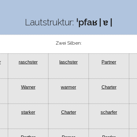
Lautstruktur:
ˈpfaʁ | ɐ |
Zwei Silben:
r
raschster
laschster
Partner
Warner
warmer
Charter
starker
Charter
scharfer