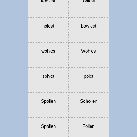
kohlest
johlest
holest
bowlest
wohles
Wohles
sohlet
polet
Spolien
Scholien
Spolien
Folien