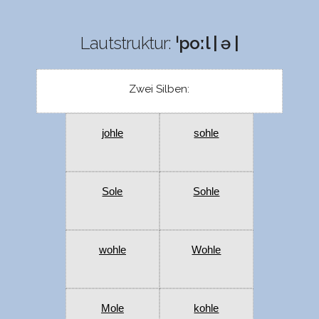
Lautstruktur:
ˈpoːl | ə |
Zwei Silben:
johle
sohle
Sole
Sohle
wohle
Wohle
Mole
kohle