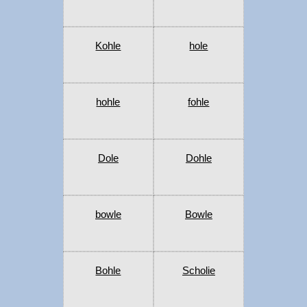
Kohle
hole
hohle
fohle
Dole
Dohle
bowle
Bowle
Bohle
Scholie