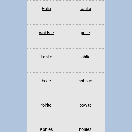
Folie
sohlte
wohlste
polte
kohlte
johlte
holte
hohlste
fohlte
bowlte
Kohles
hohles