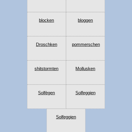
blocken
bloggen
Droschken
pommerschen
shitstormten
Mollusken
Solfègen
Solfeggien
Solfeggien