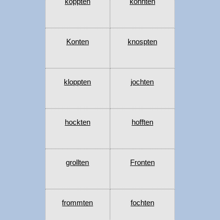
koppten
konnten
Konten
knospten
kloppten
jochten
hockten
hofften
grollten
Fronten
frommten
fochten