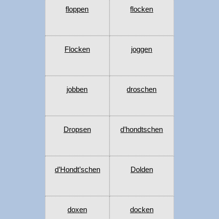
floppen
flocken
Flocken
joggen
jobben
droschen
Dropsen
d’hondtschen
d’Hondt’schen
Dolden
doxen
docken