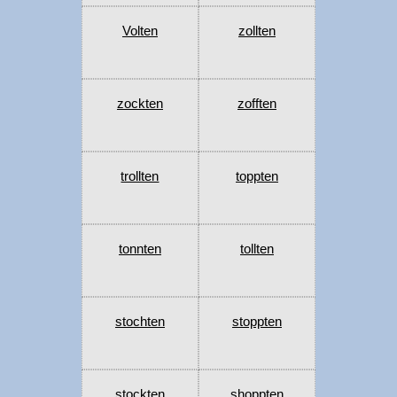
Volten
zollten
zockten
zofften
trollten
toppten
tonnten
tollten
stochten
stoppten
stockten
shoppten