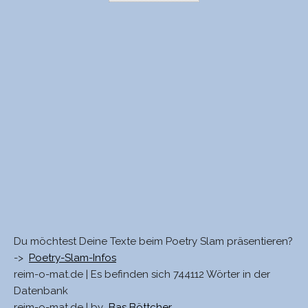
Du möchtest Deine Texte beim Poetry Slam präsentieren?
->
Poetry-Slam-Infos
reim-o-mat.de | Es befinden sich 744112 Wörter in der
Datenbank
reim-o-mat.de | by
Bas Böttcher