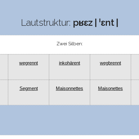
Lautstruktur:
pʁɛz | ˈɛnt |
Zwei Silben:
wegrennt
inkohärent
wegbrennt
Segment
Maisonnettes
Maisonettes