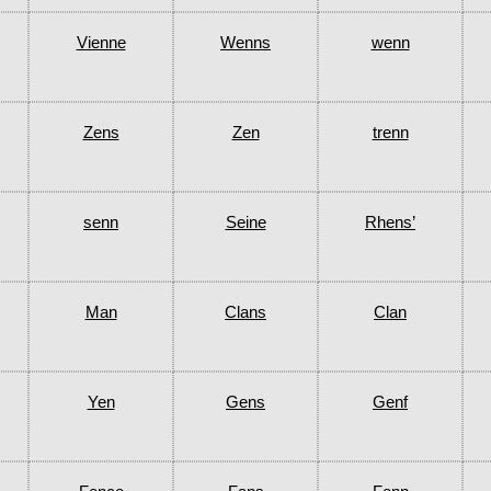
Vienne
Wenns
wenn
Zens
Zen
trenn
senn
Seine
Rhens’
Man
Clans
Clan
Yen
Gens
Genf