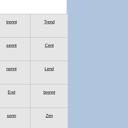
trennt
Trend
sennt
Cent
nennt
Lend
End
brennt
senn
Zen