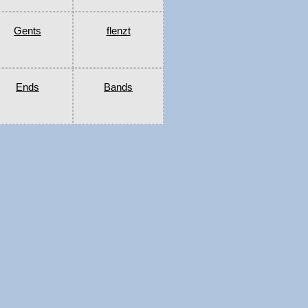
Gents
flenzt
Ends
Bands