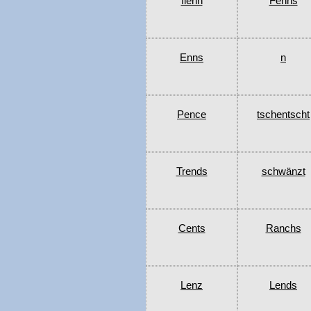
flenn
Fenns
Enns
n
Pence
tschentscht
Trends
schwänzt
Cents
Ranchs
Lenz
Lends