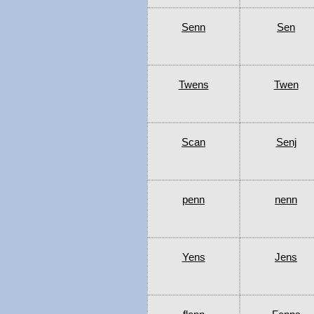
Senn
Sen
Twens
Twen
Scan
Senj
penn
nenn
Yens
Jens