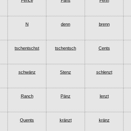
Fence
Fans
Fenn
N
denn
brenn
tschentschst
tschentsch
Cents
schwänz
Stenz
schlenzt
Ranch
Pänz
lenzt
Quents
kränzt
kränz