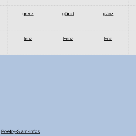
grenz
glänzt
glänz
fenz
Fenz
Enz
Poetry-Slam-Infos