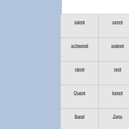
sännt
sennt
schwend
spännt
rännt
rent
Quent
kennt
Band
Zens