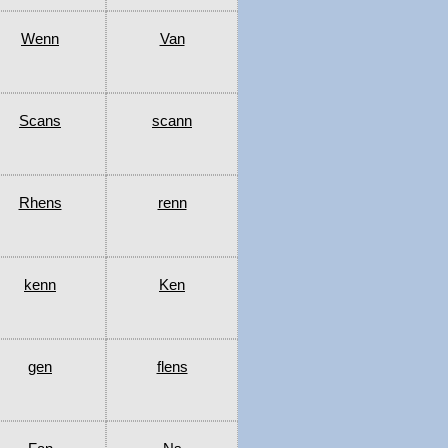
Wenn
Van
Scans
scann
Rhens
renn
kenn
Ken
gen
flens