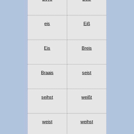
eis
Eiß
Eis
Breis
Braais
seist
seihst
weißt
weist
weihst