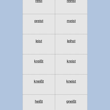
reist
reihst
preist
meist
leist
leihst
kreißt
kreist
kneißt
kneist
heißt
gneißt