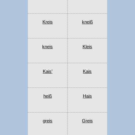
Kreis
kneiß
kneis
Kleis
Kais’
Kais
heiß
Hais
greis
Greis