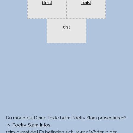
bleist
beißt
eist
Du möchtest Deine Texte beim Poetry Slam präsentieren?
->
Poetry-Slam-Infos
reim-o-mat.de | Es befinden sich 744112 Wörter in der