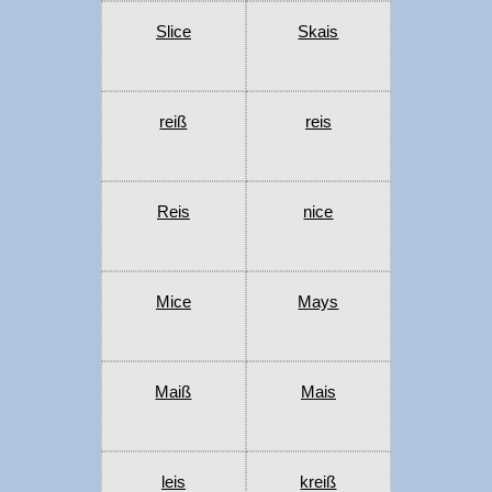
Slice
Skais
reiß
reis
Reis
nice
Mice
Mays
Maiß
Mais
leis
kreiß