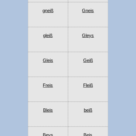
gneiß
Gneis
gleiß
Gleys
Gleis
Geiß
Freis
Fleiß
Bleis
beiß
Beys
Beis