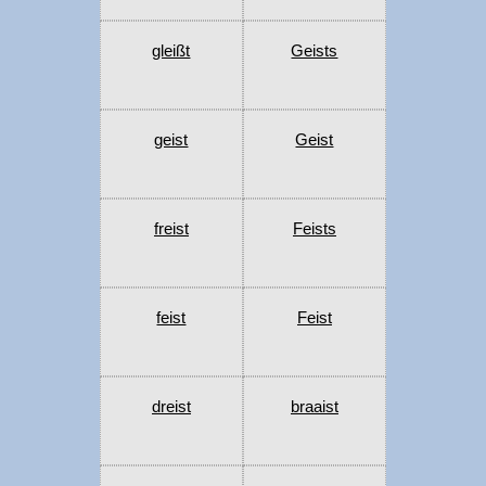
gleißt
Geists
geist
Geist
freist
Feists
feist
Feist
dreist
braaist