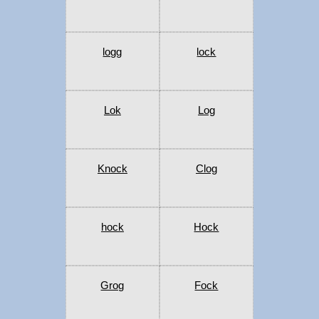
logg
lock
Lok
Log
Knock
Clog
hock
Hock
Grog
Fock