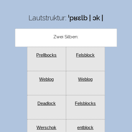
Lautstruktur:
ˈpʁɛlb | ɔk |
Zwei Silben:
Prellbocks
Felsblock
Weblog
Weblog
Deadlock
Felsblocks
Werschok
entblock