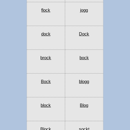
flock
jogg
dock
Dock
brock
bock
Bock
blogg
block
Blog
Block
sockt