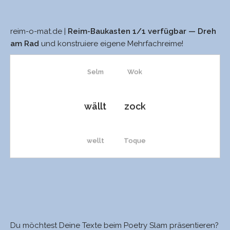
reim-o-mat.de |
Reim-Baukasten 1/1 verfügbar — Dreh
Selb
sock
am Rad
und konstruiere eigene Mehrfachreime!
Selm
Wok
wällt
zock
wellt
Toque
Welt
stock
Wels’
Stock
Du möchtest Deine Texte beim Poetry Slam präsentieren?