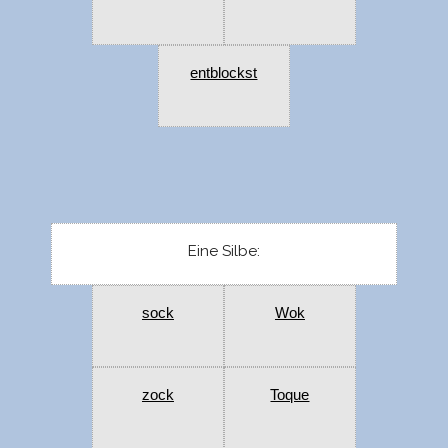
entblockst
Eine Silbe:
sock
Wok
zock
Toque