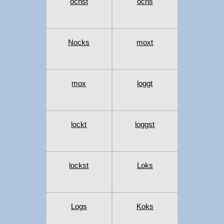
ochst
ochs
Nocks
moxt
mox
loggt
lockt
loggst
lockst
Loks
Logs
Koks