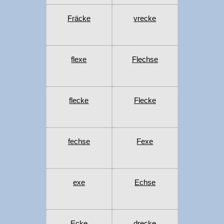
Fräcke
vrecke
flexe
Flechse
flecke
Flecke
fechse
Fexe
exe
Echse
Ecke
drecke