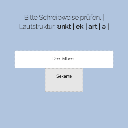
Bitte Schreibweise prüfen. |
Lautstruktur:
ʊnkt | ek | art | ə |
Drei Silben:
Sekante