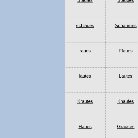
Staufes
Staubes
schlaues
Schaumes
raues
Pfaues
lautes
Lautes
Krautes
Knaufes
Haues
Grauses