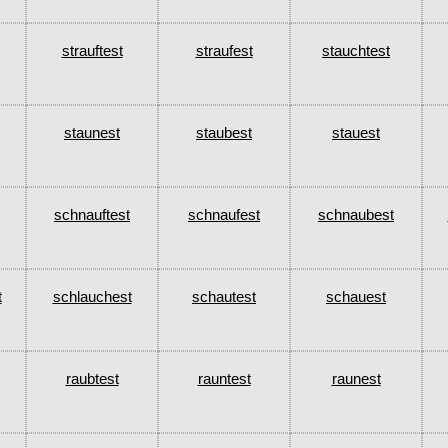
strauftest
straufest
stauchtest
staunest
staubest
stauest
schnauftest
schnaufest
schnaubest
t
schlauchest
schautest
schauest
raubtest
rauntest
raunest