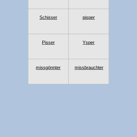
Schisser
pisper
Pisser
Ysper
missgönnter
missbrauchter