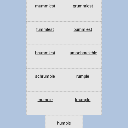
mummlest
grummlest
fummlest
bummlest
brummlest
umschmeichle
schrumple
rumple
mumple
krumple
humple