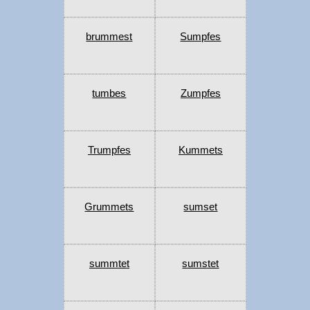
brummest
Sumpfes
tumbes
Zumpfes
Trumpfes
Kummets
Grummets
sumset
summtet
sumstet