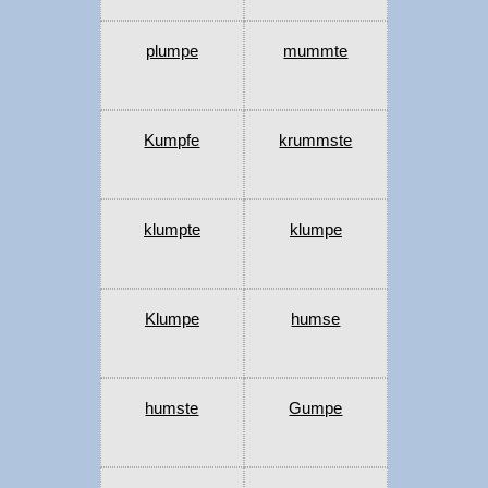
plumpe
mummte
Kumpfe
krummste
klumpte
klumpe
Klumpe
humse
humste
Gumpe