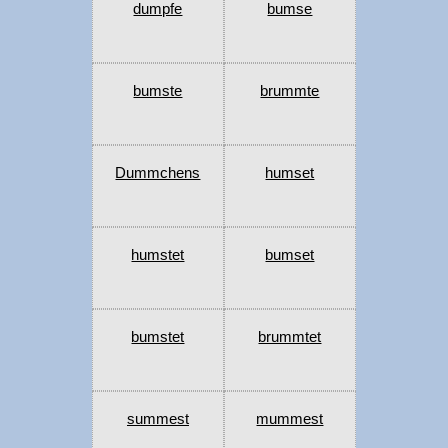
dumpfe
bumse
bumste
brummte
Dummchens
humset
humstet
bumset
bumstet
brummtet
summest
mummest