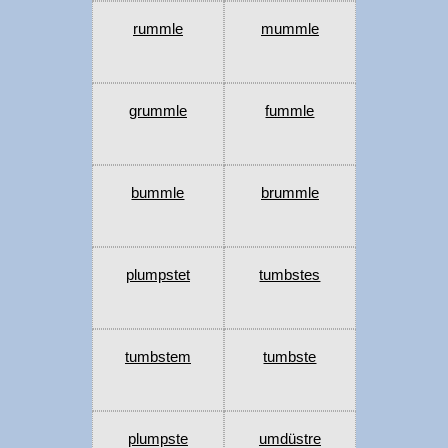
rummle
mummle
grummle
fummle
bummle
brummle
plumpstet
tumbstes
tumbstem
tumbste
plumpste
umdüstre