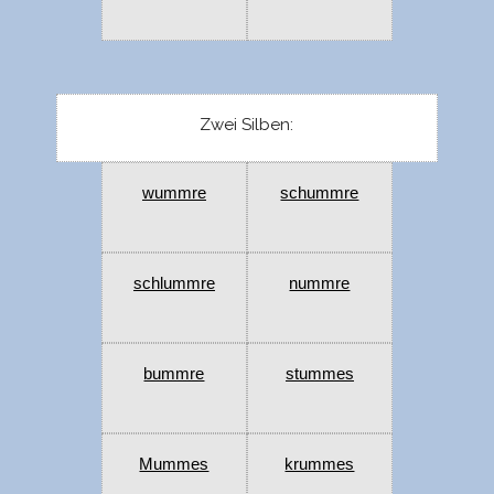
Zwei Silben:
wummre
schummre
schlummre
nummre
bummre
stummes
Mummes
krummes