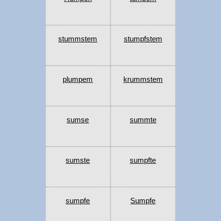
stummstem
stumpfstem
plumpem
krummstem
sumse
summte
sumste
sumpfte
sumpfe
Sumpfe