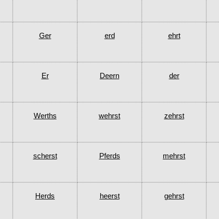
Ger
erd
ehrt
Er
Deern
der
Werths
wehrst
zehrst
scherst
Pferds
mehrst
Herds
heerst
gehrst