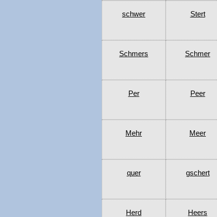
schwer
Stert
Schmers
Schmer
Per
Peer
Mehr
Meer
quer
gschert
Herd
Heers