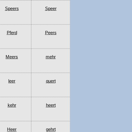
Speers
Speer
Pferd
Peers
Meers
mehr
leer
quert
kehr
heert
Heer
gehrt