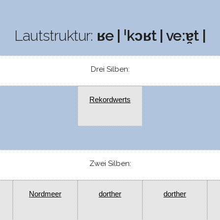
Lautstruktur:
ʁe | ˈkɔʁt | veːɐ̯t |
Drei Silben:
Rekordwerts
Zwei Silben:
Nordmeer
dorther
dorther