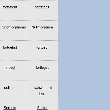
fortstrebt
fortstehlt
Grundmorphems
Nullmorphem
fortgehst
fortgebt
fortlegt
fortlegst
soll her
schwommt
her
Sorbets
Sorbet