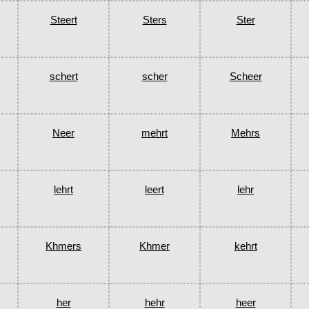
Steert
Sters
Ster
schert
scher
Scheer
Neer
mehrt
Mehrs
lehrt
leert
lehr
Khmers
Khmer
kehrt
her
hehr
heer