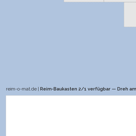
reim-o-mat.de |
Reim-Baukasten 2/1 verfügbar — Dreh a