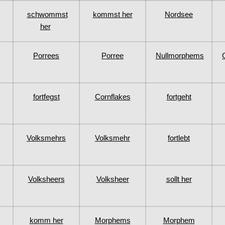
schwommst
kommst her
Nordsee
her
Porrees
Porree
Nullmorphems
fortfegst
Cornflakes
fortgeht
Volksmehrs
Volksmehr
fortlebt
Volksheers
Volksheer
sollt her
komm her
Morphems
Morphem