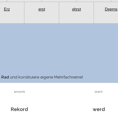
Erz
erst
ehrst
Deerns
Weltrekord
sehr
m Rad
und konstruiere eigene Mehrfachreime!
enorm
wert
Rekord
werd