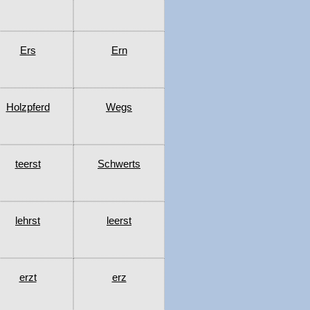
Ers
Ern
Holzpferd
Wegs
teerst
Schwerts
lehrst
leerst
erzt
erz