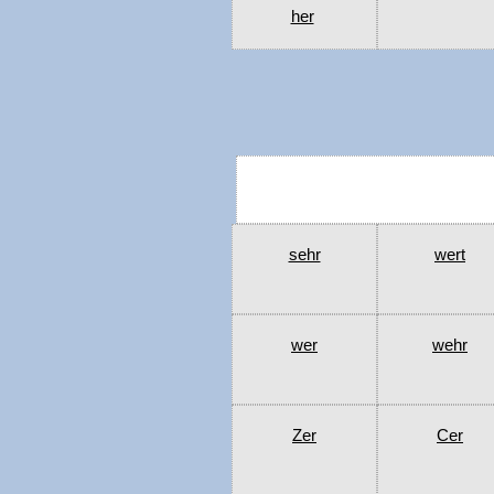
her
sehr
wert
wer
wehr
Zer
Cer