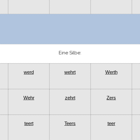
Eine Silbe:
werd
wehrt
Werth
Wehr
zehrt
Zers
teert
Teers
teer