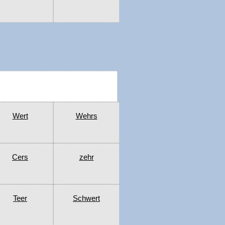
Wert
Wehrs
Cers
zehr
Teer
Schwert