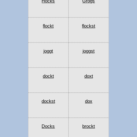
Hocks
Grogs
flockt
flockst
joggt
joggst
dockt
doxt
dockst
dox
Docks
brockt