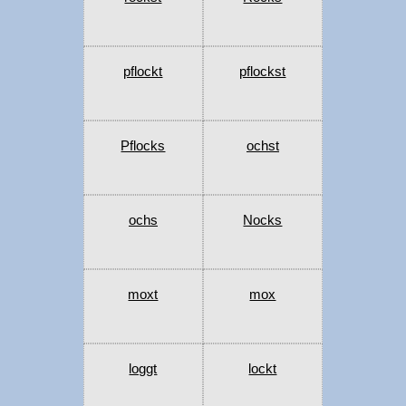
pflockt
pflockst
Pflocks
ochst
ochs
Nocks
moxt
mox
loggt
lockt