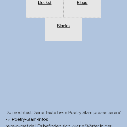
blockst
Blogs
Blocks
Du möchtest Deine Texte beim Poetry Slam präsentieren?
->
Poetry-Slam-Infos
reim-o-mat.de | Es befinden sich 744112 Wörter in der