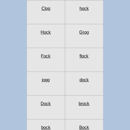
Clog
hock
Hock
Grog
Fock
flock
jogg
dock
Dock
brock
bock
Bock