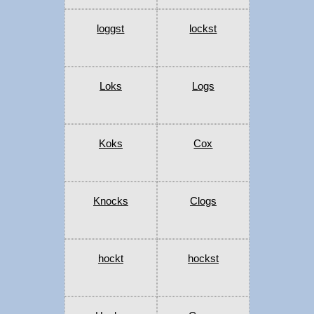
loggst
lockst
Loks
Logs
Koks
Cox
Knocks
Clogs
hockt
hockst