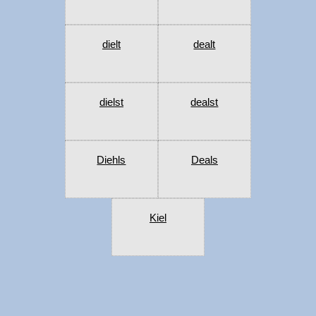
dielt
dealt
dielst
dealst
Diehls
Deals
Kiel