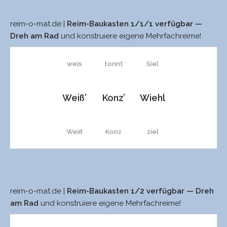
reim-o-mat.de |
Reim-Baukasten 1/1/1 verfügbar —
weiß
sonnt
siel
Dreh am Rad
und konstruiere eigene Mehrfachreime!
weis
tonnt
Siel
Weiß’
Konz’
Wiehl
Weiß
Konz
ziel
Theiß
Front
Ziel
reim-o-mat.de |
Reim-Baukasten 1/2 verfügbar — Dreh
weiß
Konzil
Thais
Vons
triel
am Rad
und konstruiere eigene Mehrfachreime!