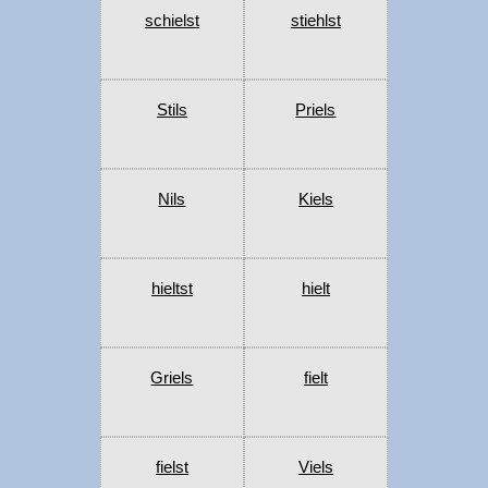
schielst
stiehlst
Stils
Priels
Nils
Kiels
hieltst
hielt
Griels
fielt
fielst
Viels