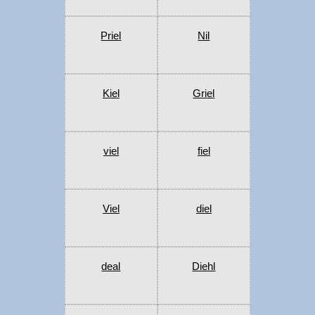
Priel
Nil
Kiel
Griel
viel
fiel
Viel
diel
deal
Diehl