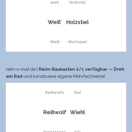
weis
Grobziel
schweiß
blond
Triel
Weiß’
Holzstiel
Schweiß
sonst
Thiel
Weiß
Wortspiel
Steiß
sonnst
stiel
Theiß
Sportspiel
Schreis
sonn
stiehl
reim-o-mat.de |
Reim-Baukasten 2/1 verfügbar — Dreh
weißblond
siel
am Rad
und konstruiere eigene Mehrfachreime!
Thais
Golfspiel
spleiß
tonnst
Stil
Reißwolfs
Siel
schweiß
Scheinfossil
Spleiß
tonn
Stiel
Reißwolf
Wiehl
Schweiß
fortfiel
speis
Ons
spiel
Preisstopps
ziel