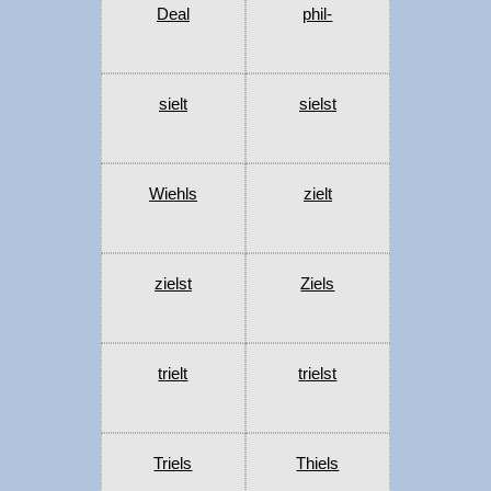
Deal
phil-
sielt
sielst
Wiehls
zielt
zielst
Ziels
trielt
trielst
Triels
Thiels