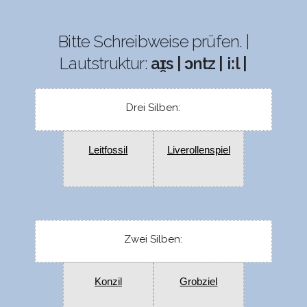
Bitte Schreibweise prüfen. |
Lautstruktur:
aɪ̯s | ɔntz | iːl |
Drei Silben:
Leitfossil
Liverollenspiel
Zwei Silben:
Konzil
Grobziel