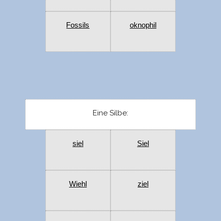
Fossils
oknophil
Eine Silbe:
siel
Siel
Wiehl
ziel