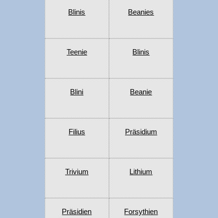
Blinis
Beanies
Teenie
Blinis
Blini
Beanie
Filius
Präsidium
Trivium
Lithium
Präsidien
Forsythien