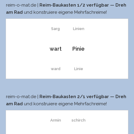
reim-o-mat.de |
Reim-Baukasten 1/2 verfügbar — Dreh
SARS
Pinien
warb
spien
Viöls
am Rad
und konstruiere eigene Mehrfachreime!
Sarg
Linien
Warp
schien
Viöl
wart
Pinie
warn
Spleen
Iods
ward
Linie
warm
screen
Iod
Wart
Greenpeace
warf
Screen
Niobs
reim-o-mat.de |
Reim-Baukasten 2/1 verfügbar — Dreh
Martin
Vienne
am Rad
und konstruiere eigene Mehrfachreime!
warb
Greenfee
Warf
Rhin
Ions
Armin
schirch
Warp
Green-Fee
Chart
min
Torsion