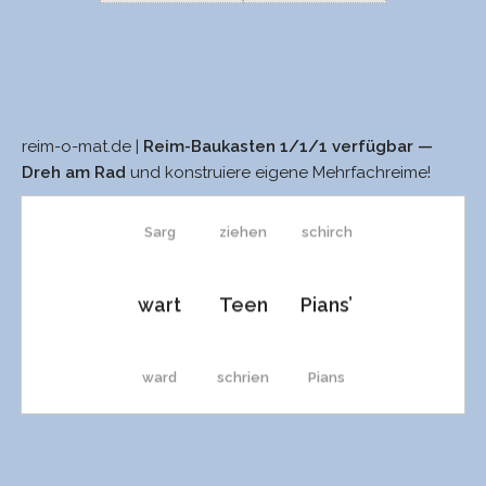
reim-o-mat.de |
Reim-Baukasten 1/1/1 verfügbar —
SARS
Wien
Vienne
Dreh am Rad
und konstruiere eigene Mehrfachreime!
Sarg
ziehen
schirch
wart
Teen
Pians’
ward
schrien
Pians
Wart
Spleen
abhin