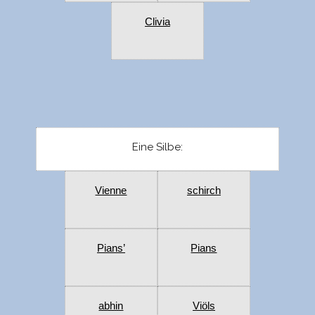
Clivia
Eine Silbe:
Vienne
schirch
Pians’
Pians
abhin
Viöls