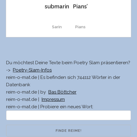
submarin
Pians’
warn
Greenfees
tarn
Queen
Sponsion
Sarin
Pians
Green-
warm
schwart
Queen
Sponsion
Fees
Warin
abhin
warf
Teenies
Schwarm
knien
Läsion
Du möchtest Deine Texte beim Poetry Slam präsentieren?
marin
Viöls
->
Poetry-Slam-Infos
Warf
Blinis
start
Knien
Ion
reim-o-mat.de | Es befinden sich 744112 Wörter in der
Datenbank
Karmin
Viöl
reim-o-mat.de | by
Bas Böttcher
Chart
Beanies
starrt
clean
reim-o-mat.de |
Impressum
reim-o-mat.de | Probiere ein neues Wort:
Martins
Iods
tarn
Teenie
Start
Kien
Armins
Iod