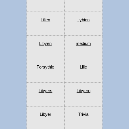
Lilien
Lybien
Libyen
medium
Forsythie
Lilie
Libyers
Libyern
Libyer
Trivia