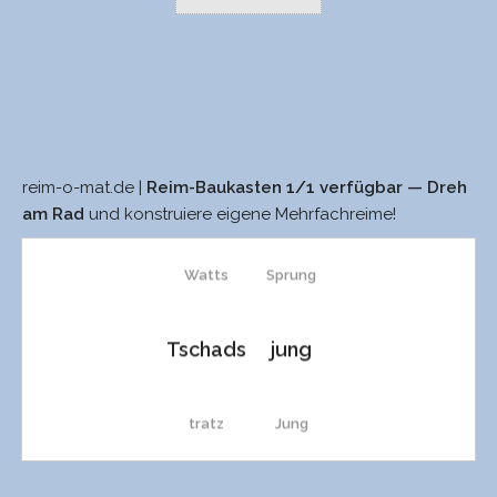
reim-o-mat.de |
Reim-Baukasten 1/1 verfügbar — Dreh
Satz
Schwung
am Rad
und konstruiere eigene Mehrfachreime!
Watts
Sprung
Tschads
jung
tratz
Jung