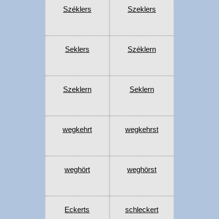
Széklers
Szeklers
Seklers
Széklern
Szeklern
Seklern
wegkehrt
wegkehrst
weghört
weghörst
Eckerts
schleckert