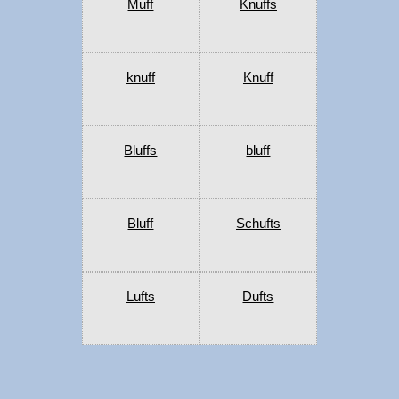
Muff
Knuffs
knuff
Knuff
Bluffs
bluff
Bluff
Schufts
Lufts
Dufts