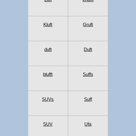
Kluft
Gruft
duft
Duft
blufft
Suffs
SUVs
Suff
SUV
Ufa