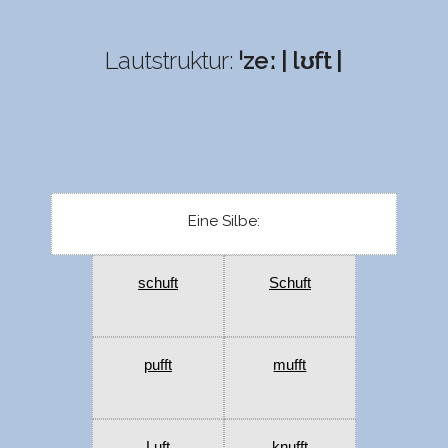
Lautstruktur:
ˈzeː | lʊft |
Eine Silbe:
schuft
Schuft
pufft
mufft
Luft
knufft