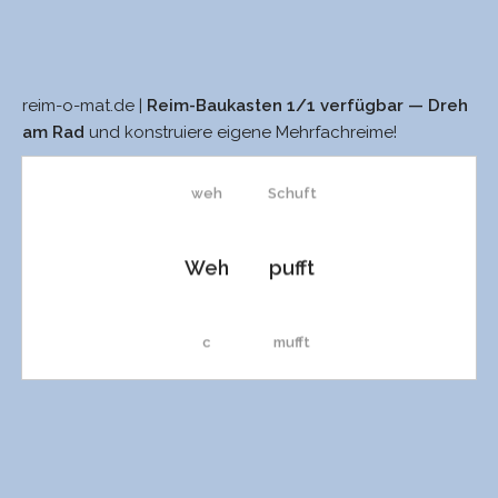
reim-o-mat.de |
Reim-Baukasten 1/1 verfügbar — Dreh
See
schuft
am Rad
und konstruiere eigene Mehrfachreime!
weh
Schuft
Weh
pufft
c
mufft
Zeh
Luft
C
knufft