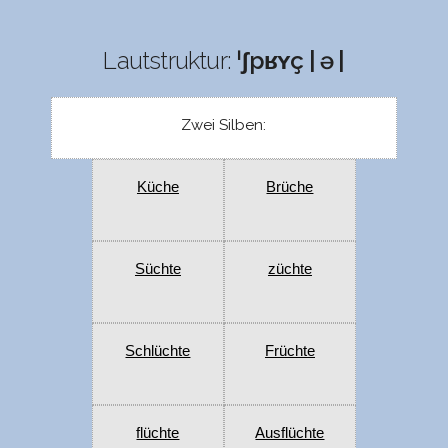
Lautstruktur:
ˈʃpʁʏç | ə |
Zwei Silben:
Küche
Brüche
Süchte
züchte
Schlüchte
Früchte
flüchte
Ausflüchte