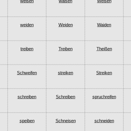
weisen
waisen
Weisen
weiden
Weiden
Waiden
treiben
Treiben
Theißen
Schweifen
streiken
Streiken
schreiben
Schreiben
spruchreifen
speiben
Schneisen
schneiden