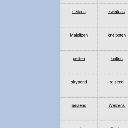
seitens
zweitens
Maipilzen
kneippten
peilten
keilten
skypend
reizend
beizend
Weizens