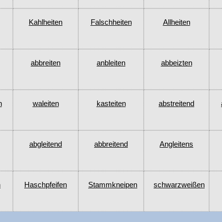
Kahlheiten
Falschheiten
Allheiten
abbreiten
anbleiten
abbeizten
n
waleiten
kasteiten
abstreitend
abgleitend
abbreitend
Angleitens
n
Haschpfeifen
Stammkneipen
schwarzweißen