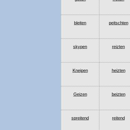
bleiten
peitschten
skypen
reizten
Kneipen
heizten
Geizen
beizten
spreitend
reitend