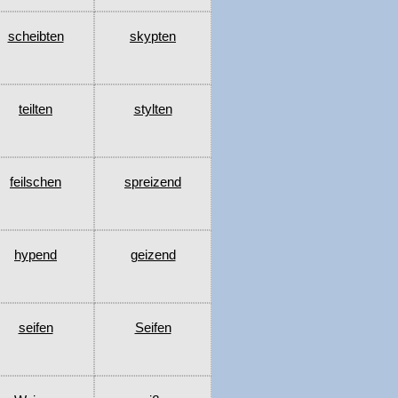
scheibten
skypten
teilten
stylten
feilschen
spreizend
hypend
geizend
seifen
Seifen