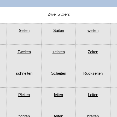
Zwei Silben:
Seiten
Saiten
weiten
Zweiten
zeihten
Zeiten
schneiten
Scheiten
Rückseiten
Pleiten
leiten
Leiten
fighten
feiten
breiten