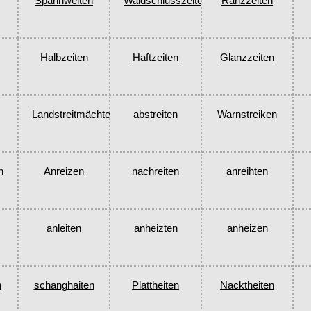
Spannweiten
Waldschlusszeiten
Ranzzeiten
Halbzeiten
Haftzeiten
Glanzzeiten
Landstreitmächten
abstreiten
Warnstreiken
n
Anreizen
nachreiten
anreihten
anleiten
anheizten
anheizen
n
schanghaiten
Plattheiten
Nacktheiten