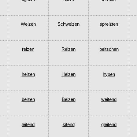
Weizen
Schweizen
spreizten
reizen
Reizen
peitschen
heizen
Heizen
hypen
beizen
Beizen
weitend
leitend
kitend
gleitend