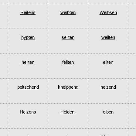
Reitens
weibten
Weibsen
hypten
seilten
weilten
heilten
feilten
eilten
peitschend
kneippend
heizend
Heizens
Heiden-
eiben