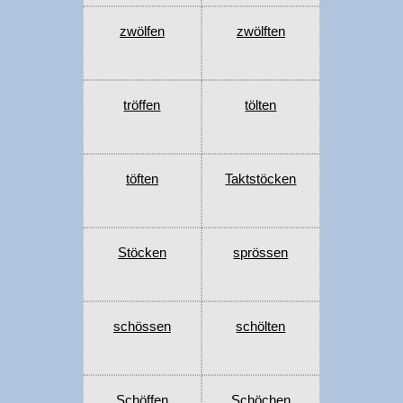
zwölfen
zwölften
tröffen
tölten
töften
Taktstöcken
Stöcken
sprössen
schössen
schölten
Schöffen
Schöchen