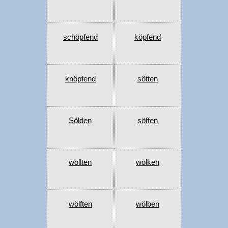
schöpfend
köpfend
knöpfend
sötten
Sölden
söffen
wöllten
wölken
wölften
wölben