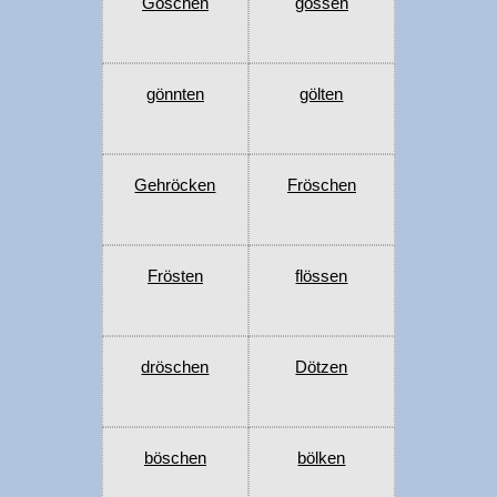
Göschen
gössen
gönnten
gölten
Gehröcken
Fröschen
Frösten
flössen
dröschen
Dötzen
böschen
bölken