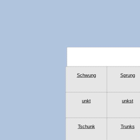
Schwung
Sprung
unkt
unkst
Tschunk
Trunks