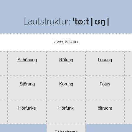
Lautstruktur:
ˈtøːt | ʊŋ |
Zwei Silben:
Schönung
Rötung
Lösung
Störung
Körung
Fötus
Hörfunks
Hörfunk
ölfrucht