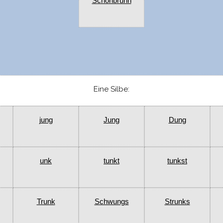
Schönbrunn
Eine Silbe:
jung
Jung
Dung
unk
tunkt
tunkst
Trunk
Schwungs
Strunks