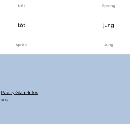
tröt
Sprung
töt
jung
spröd
Jung
schnöd
Dung
röt
Sunks
Poetry-Slam-Infos
bank
öd
Sunk
löt
unkt