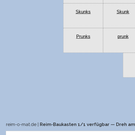
Skunks
Skunk
Prunks
prunk
reim-o-mat.de |
Reim-Baukasten 1/1 verfügbar — Dreh a