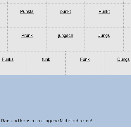
Punkts
punkt
Punkt
Prunk
jungsch
Jungs
Funks
funk
Funk
Dungs
jeut
Schwung
m Rad
und konstruiere eigene Mehrfachreime!