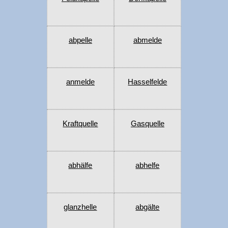
abpelle
abmelde
anmelde
Hasselfelde
Kraftquelle
Gasquelle
abhälfe
abhelfe
glanzhelle
abgälte