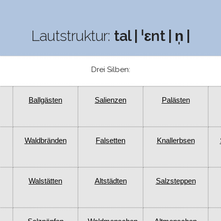
Lautstruktur:
tal | ˈɛnt | n̩ |
Drei Silben:
Ballgästen
Salienzen
Palästen
Waldbränden
Falsetten
Knallerbsen
Walstätten
Altstädten
Salzsteppen