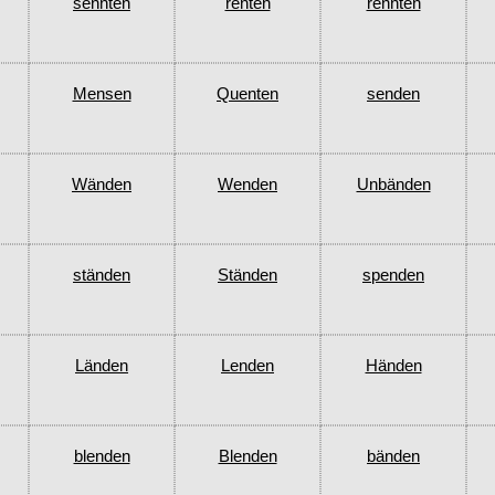
sennten
renten
rennten
Mensen
Quenten
senden
Wänden
Wenden
Unbänden
ständen
Ständen
spenden
Länden
Lenden
Händen
blenden
Blenden
bänden