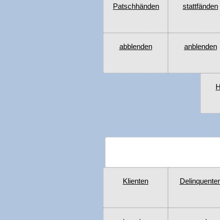
Patschhänden
stattfänden
abblenden
anblenden
H
Klienten
Delinquente