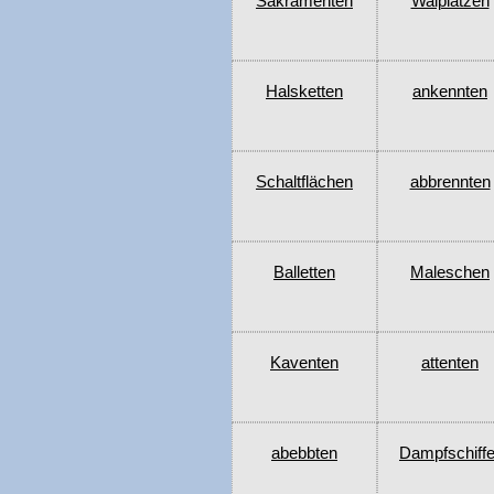
Sakramenten
Walplätzen
Halsketten
ankennten
Schaltflächen
abbrennten
Balletten
Maleschen
Kaventen
attenten
abebbten
Dampfschiff