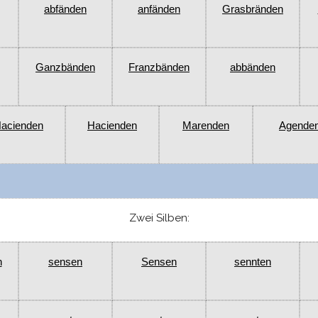
abfänden
anfänden
Grasbränden
Ganzbänden
Franzbänden
abbänden
acienden
Hacienden
Marenden
Agende
Zwei Silben:
n
sensen
Sensen
sennten