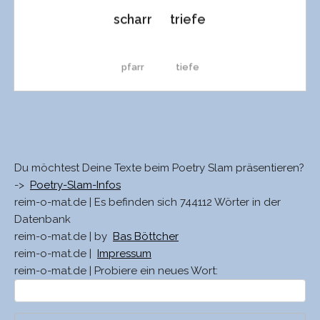
scharr
triefe
pfarr
tiefe
narr
Tiefe
Narr
schniefe
Du möchtest Deine Texte beim Poetry Slam präsentieren?
->
Poetry-Slam-Infos
reim-o-mat.de | Es befinden sich 744112 Wörter in der
knarr
schliefe
Datenbank
reim-o-mat.de | by
Bas Böttcher
reim-o-mat.de |
Impressum
karr
Schliefe
reim-o-mat.de | Probiere ein neues Wort:
harr
schiefe