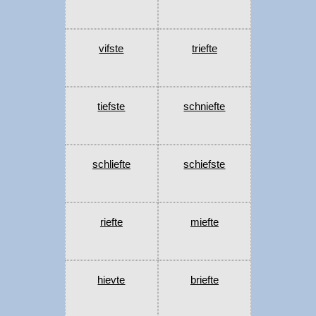
vifste
triefte
tiefste
schniefte
schliefte
schiefste
riefte
miefte
hievte
briefte