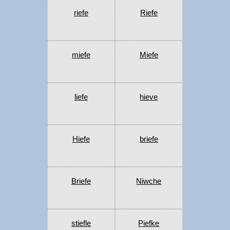
riefe
Riefe
miefe
Miefe
liefe
hieve
Hiefe
briefe
Briefe
Niwche
stiefle
Piefke