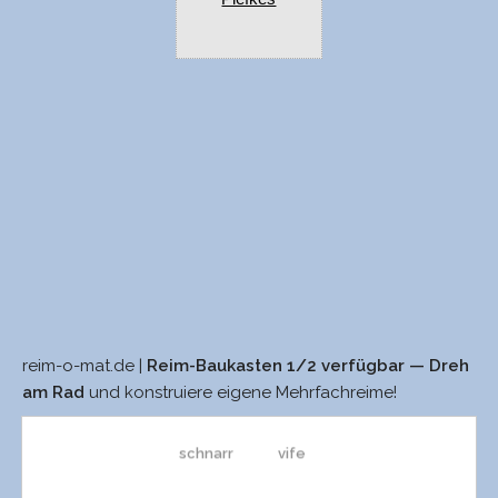
reim-o-mat.de |
Reim-Baukasten 1/2 verfügbar — Dreh
starr
liefre
am Rad
und konstruiere eigene Mehrfachreime!
schnarr
vife