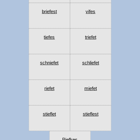
briefest
vifes
tiefes
triefet
schniefet
schliefet
riefet
miefet
stieflet
stieflest
Piefkes