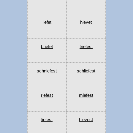
liefet
hievet
briefet
triefest
schniefest
schliefest
riefest
miefest
liefest
hievest