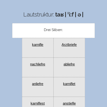
Lautstruktur:
taʁ | ˈiːf | ə |
Drei Silben:
karnifle
Arztbriefe
nachliefre
abliefre
anliefre
karniflet
karniflest
anstiefle