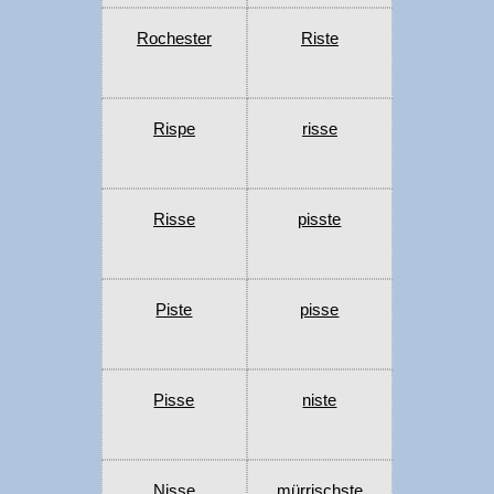
Rochester
Riste
Rispe
risse
Risse
pisste
Piste
pisse
Pisse
niste
Nisse
mürrischste