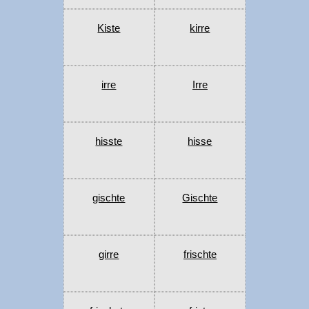
Kiste
kirre
irre
Irre
hisste
hisse
gischte
Gischte
girre
frischte