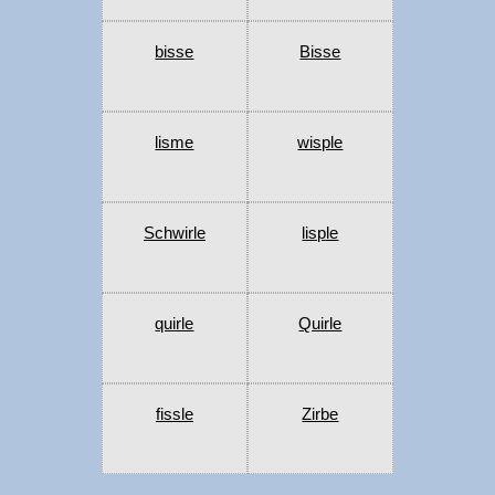
bisse
Bisse
lisme
wisple
Schwirle
lisple
quirle
Quirle
fissle
Zirbe