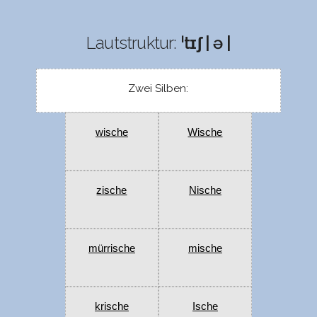
Lautstruktur:
ˈtɪʃ | ə |
Zwei Silben:
wische
Wische
zische
Nische
mürrische
mische
krische
Ische