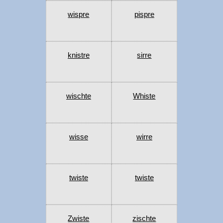
wispre
pispre
knistre
sirre
wischte
Whiste
wisse
wirre
twiste
twiste
Zwiste
zischte