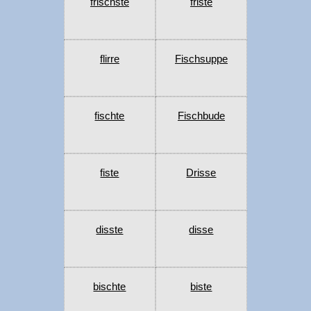
frischste
friste
flirre
Fischsuppe
fischte
Fischbude
fiste
Drisse
disste
disse
bischte
biste