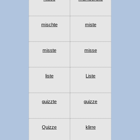
mischte
miste
misste
misse
liste
Liste
quizzte
quizze
Quizze
klirre