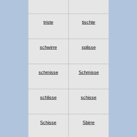
triste
tischte
schwirre
splisse
schmisse
Schmisse
schlisse
schisse
Schisse
Sbirre