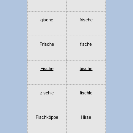
gische
frische
Frische
fische
Fische
bische
zischle
fischle
Fischköppe
Hirse