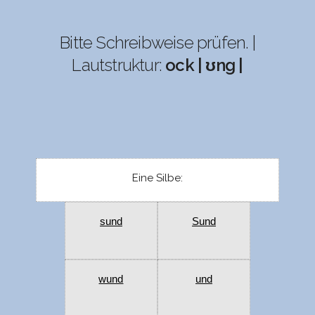
Bitte Schreibweise prüfen. |
Lautstruktur:
ock | ʊng |
Eine Silbe:
sund
Sund
wund
und