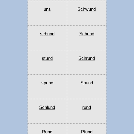
uns
Schwund
schund
Schund
stund
Schrund
spund
Spund
Schlund
rund
Rund
Pfund