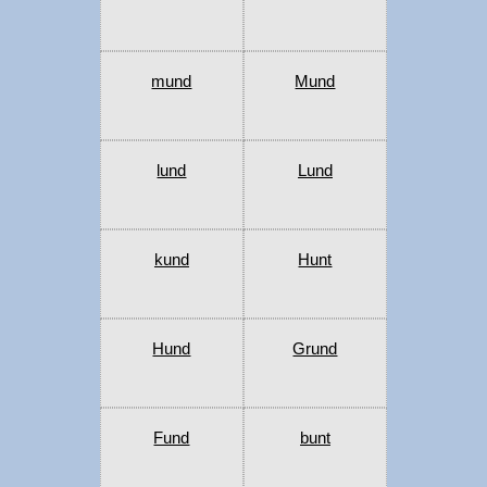
mund
Mund
lund
Lund
kund
Hunt
Hund
Grund
Fund
bunt