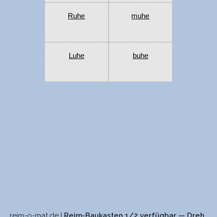
Ruhe
muhe
Luhe
buhe
reim-o-mat.de |
Reim-Baukasten 1/2 verfügbar — Dreh