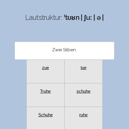
Lautstruktur:
ˈtʊʁn | ʃuː | ə |
Zwei Silben:
zue
tue
Truhe
schuhe
Schuhe
ruhe