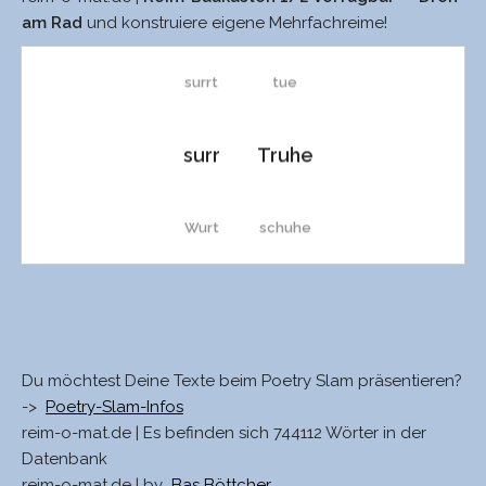
turn
zue
am Rad
und konstruiere eigene Mehrfachreime!
surrt
tue
surr
Truhe
Wurt
schuhe
Wurm
Schuhe
Wurf
ruhe
Du möchtest Deine Texte beim Poetry Slam präsentieren?
->
Poetry-Slam-Infos
reim-o-mat.de | Es befinden sich 744112 Wörter in der
Urd
Ruhe
Datenbank
reim-o-mat.de | by
Bas Böttcher