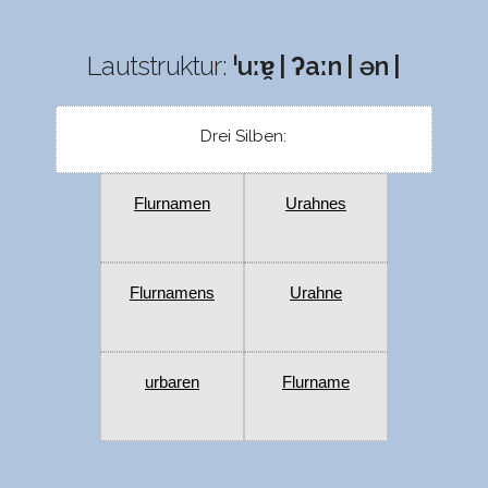
Lautstruktur:
ˈuːɐ̯ | ʔaːn | ən |
Drei Silben:
Flurnamen
Urahnes
Flurnamens
Urahne
urbaren
Flurname