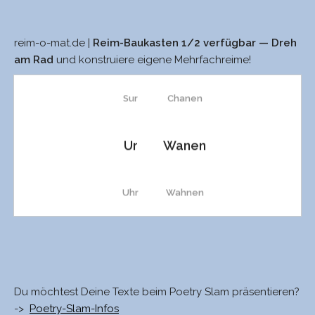
reim-o-mat.de |
Reim-Baukasten 1/2 verfügbar — Dreh
sur
sahnen
am Rad
und konstruiere eigene Mehrfachreime!
Sur
Chanen
Ur
Wanen
Uhr
Wahnen
tour
zahnen
Tour
Tranen
Du möchtest Deine Texte beim Poetry Slam präsentieren?
->
Poetry-Slam-Infos