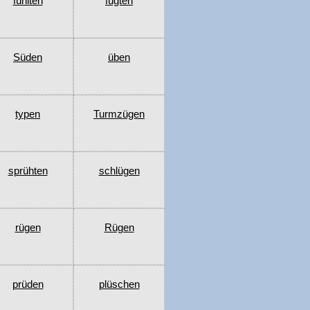
fühlten
fügten
Süden
üben
typen
Turmzügen
sprühten
schlügen
rügen
Rügen
prüden
plüschen