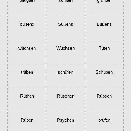
pflügten
kühlten
grünten
büßend
Süßens
Büßens
wüchsen
Wüchsen
Tüten
trüben
schüfen
Schüben
Rüthen
Rüschen
Rübsen
Rüben
Psychen
prüfen