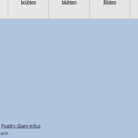
brühten
blühten
Blüten
Poetry-Slam-Infos
bank