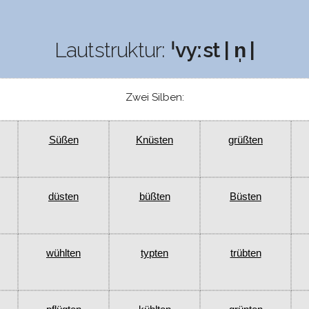
Lautstruktur:
ˈvyːst | n̩ |
Zwei Silben:
Süßen
Knüsten
grüßten
düsten
büßten
Büsten
wühlten
typten
trübten