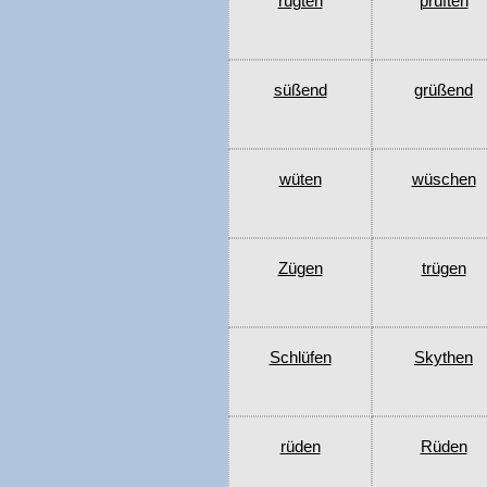
rügten
prüften
süßend
grüßend
wüten
wüschen
Zügen
trügen
Schlüfen
Skythen
rüden
Rüden