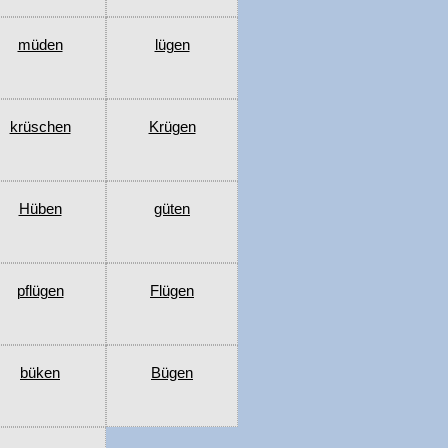
müden
lügen
krüschen
Krügen
Hüben
güten
pflügen
Flügen
büken
Bügen