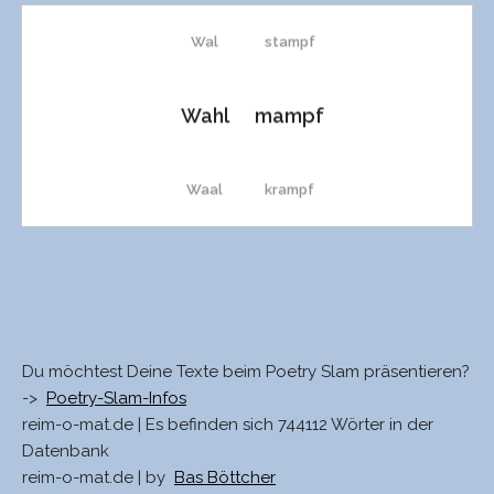
Wal
stampf
Wahl
mampf
Waal
krampf
zahl
Krampf
Zahl
klampf
Du möchtest Deine Texte beim Poetry Slam präsentieren?
->
Poetry-Slam-Infos
Tal
Kampf
reim-o-mat.de | Es befinden sich 744112 Wörter in der
Datenbank
reim-o-mat.de | by
Bas Böttcher
strahl
dampf