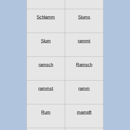
Schlamm
Slums
Slum
rammt
ramsch
Ramsch
rammst
ramm
Rum
mampft