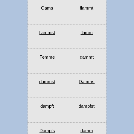
Gams
flammt
flammst
flamm
Femme
dammt
dammst
Damms
dampft
dampfst
Dampfs
damm