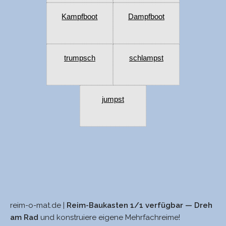
Kampfboot
Dampfboot
trumpsch
schlampst
jumpst
reim-o-mat.de |
Reim-Baukasten 1/1 verfügbar — Dreh
Saal
strampf
am Rad
und konstruiere eigene Mehrfachreime!