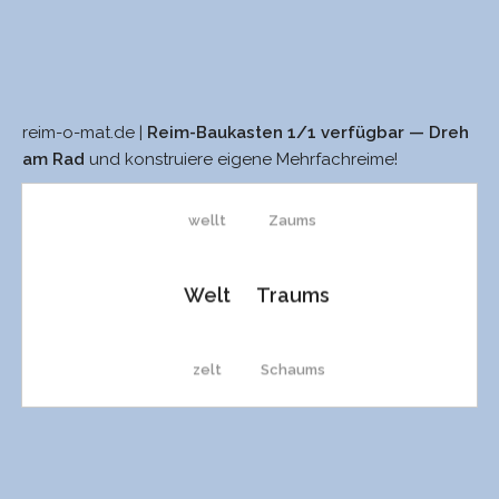
reim-o-mat.de |
Reim-Baukasten 1/1 verfügbar — Dreh
wällt
Saums
am Rad
und konstruiere eigene Mehrfachreime!
wellt
Zaums
Welt
Traums
zelt
Schaums
Zelt
Raums