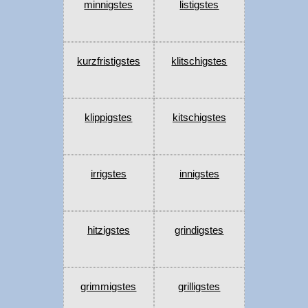
minnigstes
listigstes
kurzfristigstes
klitschigstes
klippigstes
kitschigstes
irrigstes
innigstes
hitzigstes
grindigstes
grimmigstes
grilligstes