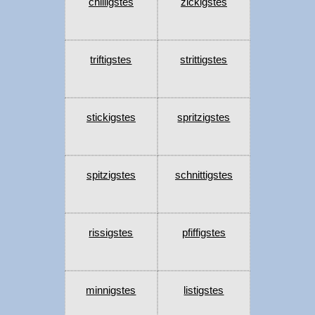
chilligstes
zickigstes
triftigstes
strittigstes
stickigstes
spritzigstes
spitzigstes
schnittigstes
rissigstes
pfiffigstes
minnigstes
listigstes