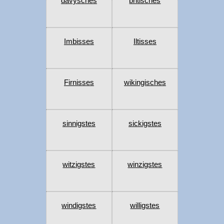
davysches
britisches
Imbisses
Iltisses
Firnisses
wikingisches
sinnigstes
sickigstes
witzigstes
winzigstes
windigstes
willigstes