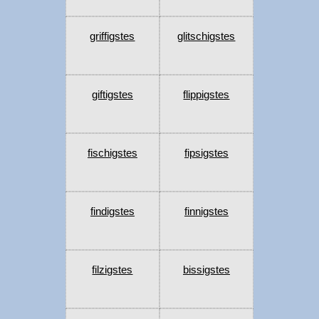
griffigstes
glitschigstes
giftigstes
flippigstes
fischigstes
fipsigstes
findigstes
finnigstes
filzigstes
bissigstes