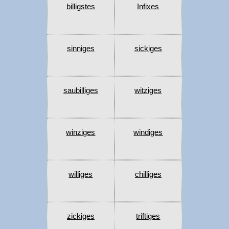
billigstes
Infixes
sinniges
sickiges
saubilliges
witziges
winziges
windiges
williges
chilliges
zickiges
triftiges