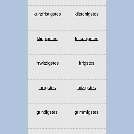
kurzfristigstes
klitschigstes
klippigstes
kitschigstes
irrwitzigstes
irrigstes
innigstes
hitzigstes
grindigstes
grimmigstes