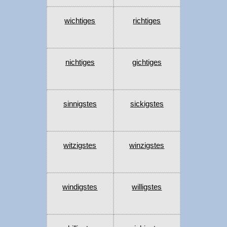
wichtiges
richtiges
nichtiges
gichtiges
sinnigstes
sickigstes
witzigstes
winzigstes
windigstes
willigstes