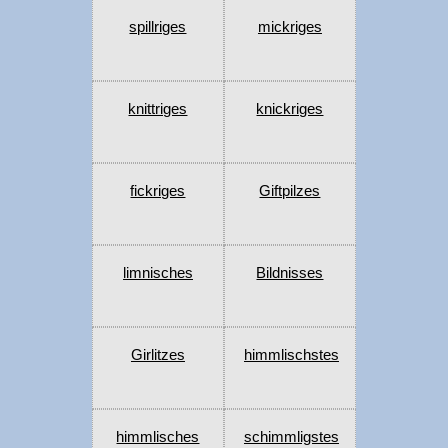
spillriges
mickriges
knittriges
knickriges
fickriges
Giftpilzes
limnisches
Bildnisses
Girlitzes
himmlischstes
himmlisches
schimmligstes