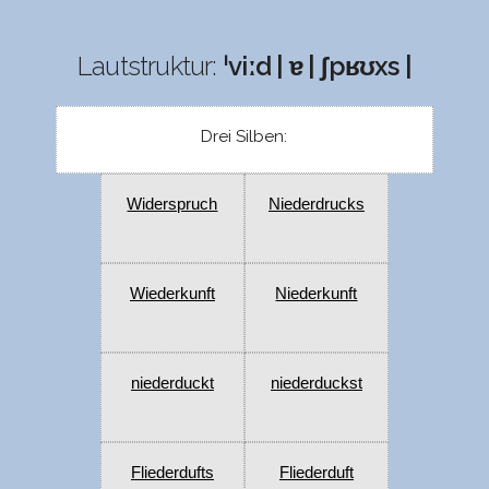
Lautstruktur:
ˈviːd | ɐ | ʃpʁʊxs |
Drei Silben:
Widerspruch
Niederdrucks
Wiederkunft
Niederkunft
niederduckt
niederduckst
Fliederdufts
Fliederduft