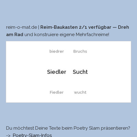
reim-o-mat.de |
Reim-Baukasten 2/1 verfügbar — Dreh
niedrer
Spruchs
am Rad
und konstruiere eigene Mehrfachreime!
biedrer
Bruchs
Siedler
Sucht
Fiedler
wucht
Rieder
Wucht
Du möchtest Deine Texte beim Poetry Slam präsentieren?
wieder-
Spruch
->
Poetry-Slam-Infos