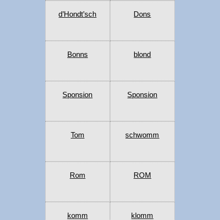
d’Hondt’sch
Dons
Bonns
blond
Sponsion
Sponsion
Tom
schwomm
Rom
ROM
komm
klomm