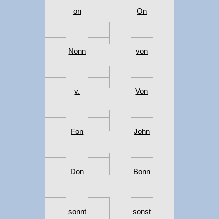
on
On
Nonn
von
v.
Von
Fon
John
Don
Bonn
sonnt
sonst