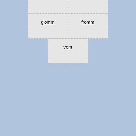
glomm
fromm
vom