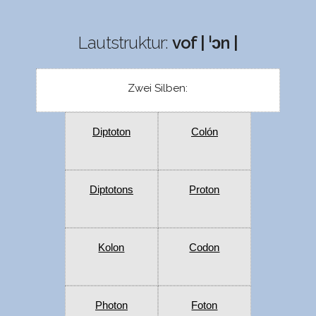
Lautstruktur:
vof | ˈɔn |
Zwei Silben:
Diptoton
Colón
Diptotons
Proton
Kolon
Codon
Photon
Foton