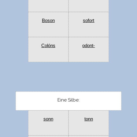
Boson
sofort
Colóns
odont-
Eine Silbe:
sonn
tonn