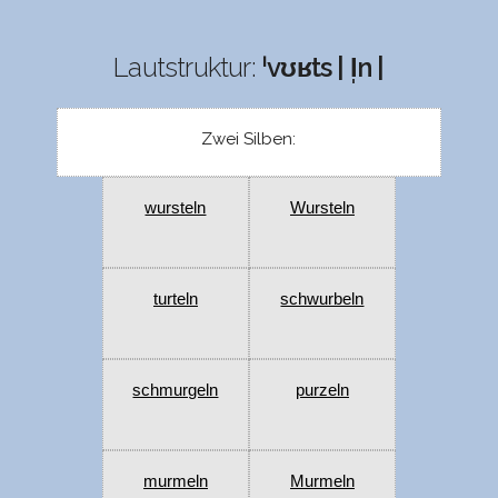
Lautstruktur:
ˈvʊʁts | l̩n |
Zwei Silben:
wursteln
Wursteln
turteln
schwurbeln
schmurgeln
purzeln
murmeln
Murmeln