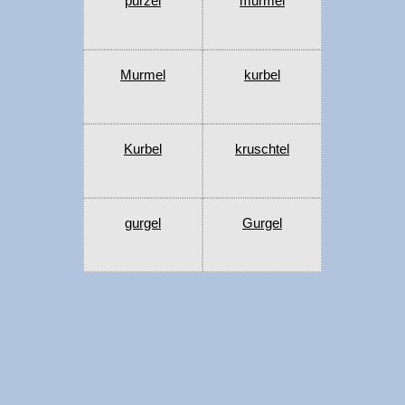
purzel
murmel
Murmel
kurbel
Kurbel
kruschtel
gurgel
Gurgel