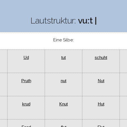
Lautstruktur:
vuːt |
Eine Silbe:
Ud
tut
schuht
Pruth
nut
Nut
krud
Knut
Hut