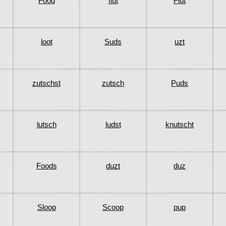
Food
flut
Flut
loot
Suds
uzt
zutschst
zutsch
Puds
lutsch
ludst
knutscht
Foods
duzt
duz
Sloop
Scoop
pup