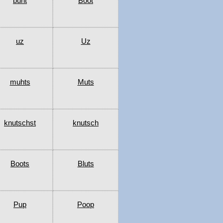
buht
Boot
uz
Uz
muhts
Muts
knutschst
knutsch
Boots
Bluts
Pup
Poop