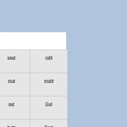
sput
ruht
mut
muht
gut
Gut