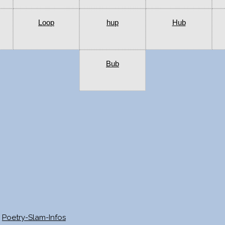
Loop
hup
Hub
Bub
Poetry-Slam-Infos