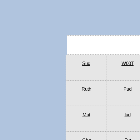
Sud
W00T
Ruth
Pud
Mut
lud