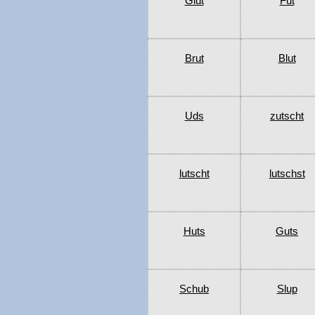
Glut
Fut
Brut
Blut
Uds
zutscht
lutscht
lutschst
Huts
Guts
Schub
Slup