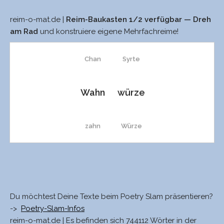
reim-o-mat.de |
Reim-Baukasten 1/2 verfügbar — Dreh
sahn
bürgre
am Rad
und konstruiere eigene Mehrfachreime!
Chan
Syrte
Wahn
würze
zahn
Würze
Zahn
Würste
Tran
würgte
Du möchtest Deine Texte beim Poetry Slam präsentieren?
->
Poetry-Slam-Infos
reim-o-mat.de | Es befinden sich 744112 Wörter in der