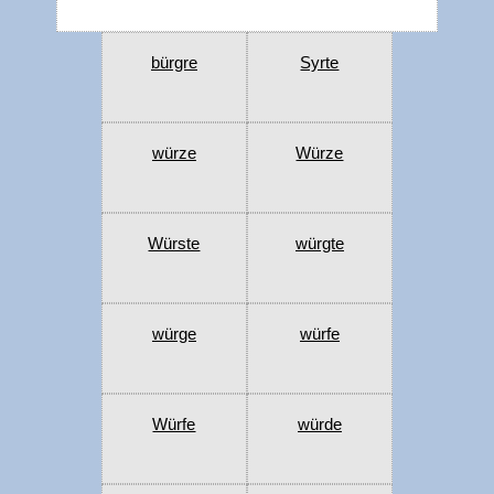
bürgre
Syrte
würze
Würze
Würste
würgte
würge
würfe
Würfe
würde