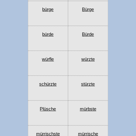
bürge
Bürge
bürde
Bürde
würfle
würzte
schürzte
stürzte
Plüsche
mürbste
mürrischste
mürrische