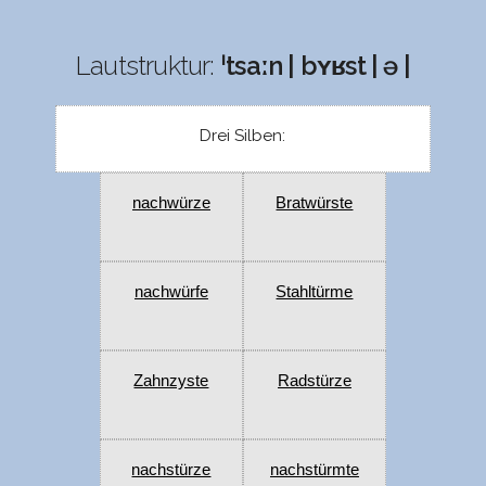
Lautstruktur:
ˈtsaːn | bʏʁst | ə |
Drei Silben:
nachwürze
Bratwürste
nachwürfe
Stahltürme
Zahnzyste
Radstürze
nachstürze
nachstürmte