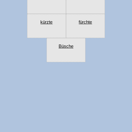
kürzte
fürchte
Büsche