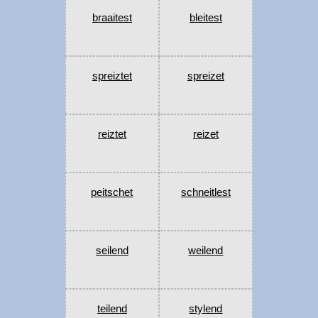
braaitest
bleitest
spreiztet
spreizet
reiztet
reizet
peitschet
schneitlest
seilend
weilend
teilend
stylend