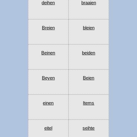
deihen
braaien
Breien
bleien
Beinen
beiden
Beyen
Beien
einen
Items
eitel
seihte