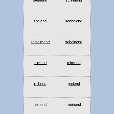
steinend
schreiend
speiend
schneiend
schleimend
scheinend
slimend
reimend
reihend
preiend
neinend
meinend