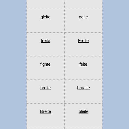
gleite
geite
freite
Freite
fighte
feite
breite
braaite
Breite
bleite