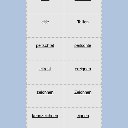
eitle
Taillen
peitschtet
peitschte
eitrest
ereignen
zeichnen
Zeichnen
kennzeichnen
eignen