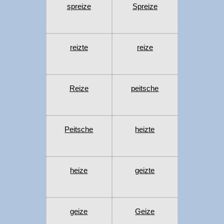
spreize
Spreize
reizte
reize
Reize
peitsche
Peitsche
heizte
heize
geizte
geize
Geize