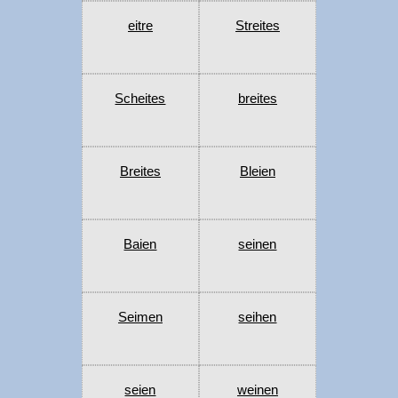
eitre
Streites
Scheites
breites
Breites
Bleien
Baien
seinen
Seimen
seihen
seien
weinen