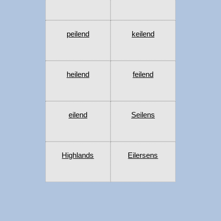
peilend
keilend
heilend
feilend
eilend
Seilens
Highlands
Eilersens