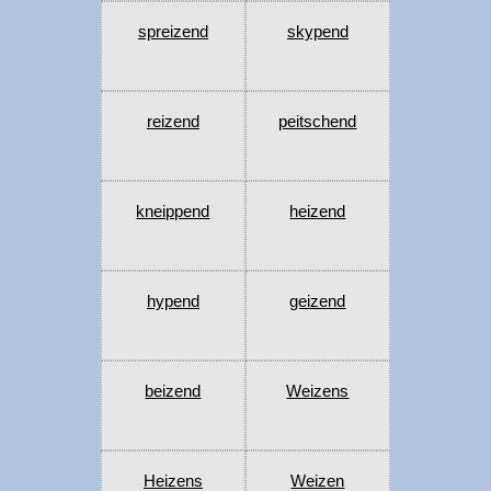
spreizend
skypend
reizend
peitschend
kneippend
heizend
hypend
geizend
beizend
Weizens
Heizens
Weizen