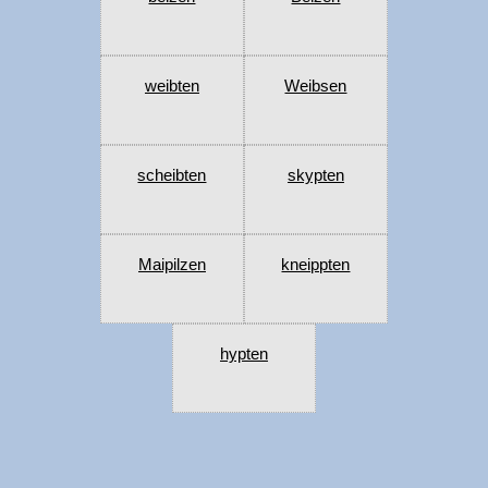
weibten
Weibsen
scheibten
skypten
Maipilzen
kneippten
hypten