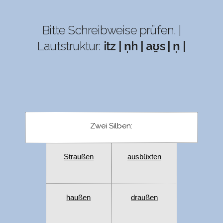
Bitte Schreibweise prüfen. |
Lautstruktur:
itz | n̩h | aʊ̯s | n̩ |
Zwei Silben:
Straußen
ausbüxten
haußen
draußen