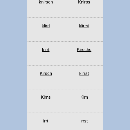
knirsch
Knirps
klirrt
klirrst
kirrt
Kirschs
Kirsch
kirrst
Kirns
Kirn
irrt
irrst