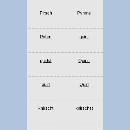
Pirsch
Pyhrns
Pyhrn
quirlt
quirlst
Quirls
quirl
Quirl
knirscht
knirschst