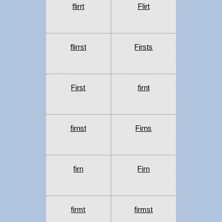
flirrt
Flirt
flirrst
Firsts
First
firnt
firnst
Firns
firn
Firn
firmt
firmst