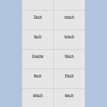
Tisch
misch
lisch
krisch
Quiche
frisch
fisch
Fisch
drisch
bisch