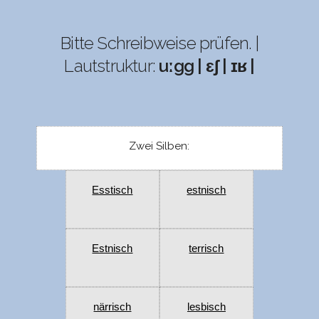
Bitte Schreibweise prüfen. |
Lautstruktur:
uːgg | ɛʃ | ɪʁ |
Zwei Silben:
Esstisch
estnisch
Estnisch
terrisch
närrisch
lesbisch