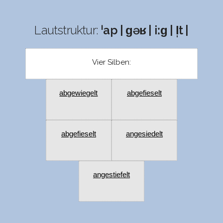
Lautstruktur:
ˈap | ɡəʁ | iːɡ | l̩t |
Vier Silben:
abgewiegelt
abgefieselt
abgefieselt
angesiedelt
angestiefelt