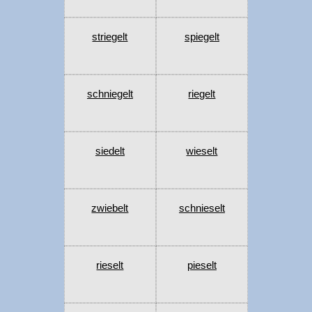
striegelt
spiegelt
schniegelt
riegelt
siedelt
wieselt
zwiebelt
schnieselt
rieselt
pieselt