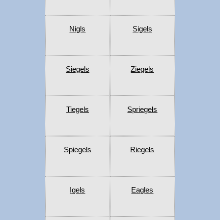
Nigls
Sigels
Siegels
Ziegels
Tiegels
Spriegels
Spiegels
Riegels
Igels
Eagles