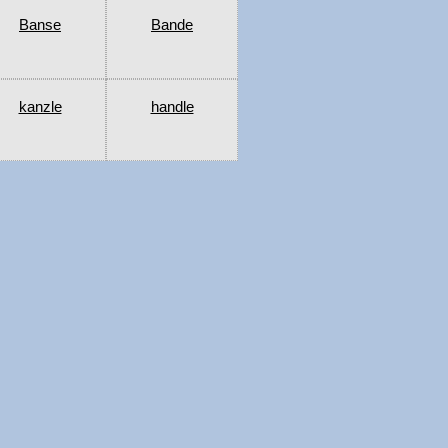
Banse
Bande
kanzle
handle