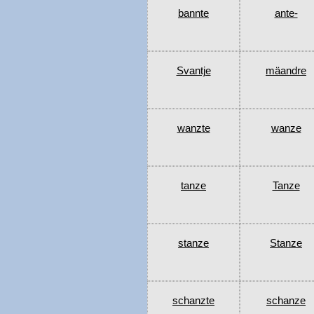
bannte
ante-
Svantje
mäandre
wanzte
wanze
tanze
Tanze
stanze
Stanze
schanzte
schanze